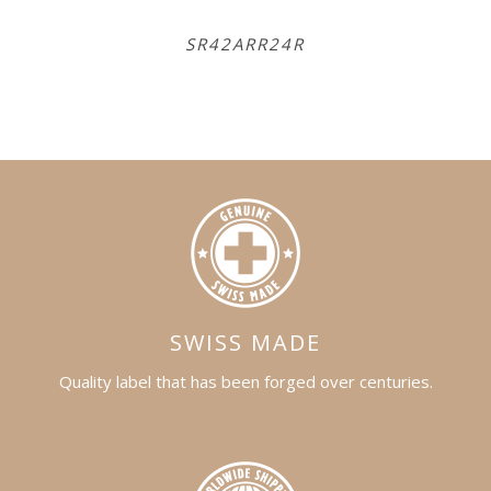
SR42ARR24R
SR
SWISS MADE
Quality label that has been forged over centuries.