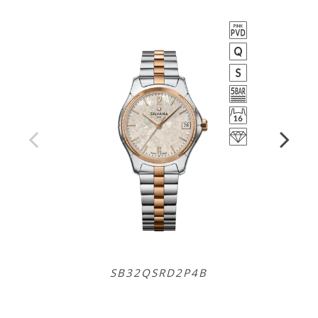
SB32QSRD2P4B
SB