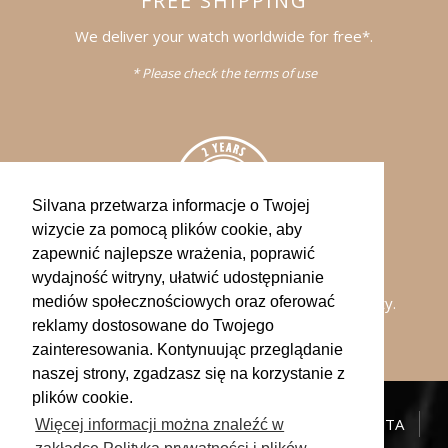
FREE SHIPPING
We deliver your watch worldwide for free*.
* Please check the terms of use
Silvana przetwarza informacje o Twojej
wizycie za pomocą plików cookie, aby
zapewnić najlepsze wrażenia, poprawić
WARRANTY
wydajność witryny, ułatwić udostępnianie
All of our watches comes with a 2-years warranty.
mediów społecznościowych oraz oferować
reklamy dostosowane do Twojego
zainteresowania. Kontynuując przeglądanie
naszej strony, zgadzasz się na korzystanie z
plików cookie.
KATALOG
NEWS
SKLEPY
OBSŁUGA KLIENTA
Więcej informacji można znaleźć w