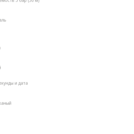
мость 5 бар (50 м)
аль
ы
й
екунды и дата
жаный