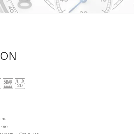
RON
аль
екло