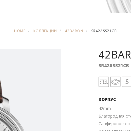
HOME
КОЛЛЕКЦИИ
42BARON
SR42ASS21CB
42BA
SR42ASS21CB
КОРПУС
42mm
Благородная ст
Сапфировое ст